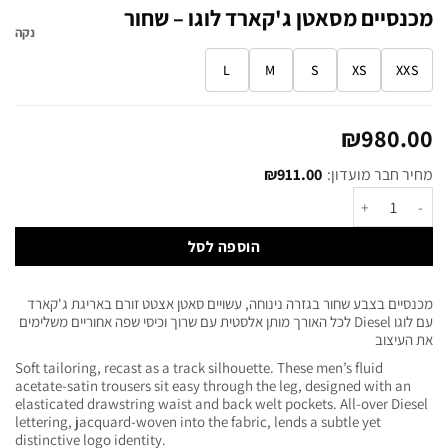
מכנסיים מסאטן ג'קארד לוגו – שחור
נקה
L
M
S
XS
XXS
₪
980.00
מחיר חבר מועדון:
911.00
₪
הוספה לסל
מכנסיים בצבע שחור בגזרה נינוחה, עשויים סאטן אצטט זורם באריגת ג'קארד
עם לוגו Diesel לכל האורך מותן אלסטית עם שרוך וכיסי שפה אחוריים משלימים
את העיצוב
Soft tailoring, recast as a track silhouette. These men’s fluid
acetate-satin trousers sit easy through the leg, designed with an
elasticated drawstring waist and back welt pockets. All-over Diesel
lettering, jacquard-woven into the fabric, lends a subtle yet
distinctive logo identity.