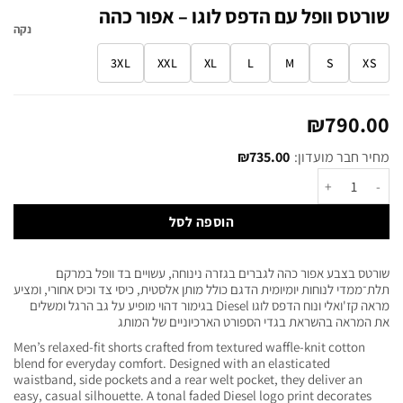
שורטס וופל עם הדפס לוגו – אפור כהה
נקה
3XL
XXL
XL
L
M
S
XS
₪
790.00
מחיר חבר מועדון:
735.00
₪
הוספה לסל
שורטס בצבע אפור כהה לגברים בגזרה נינוחה, עשויים בד וופל במרקם
תלת־ממדי לנוחות יומיומית הדגם כולל מותן אלסטית, כיסי צד וכיס אחורי, ומציע
מראה קז'ואלי ונוח הדפס לוגו Diesel בגימור דהוי מופיע על גב הרגל ומשלים
את המראה בהשראת בגדי הספורט הארכיוניים של המותג
Men’s relaxed-fit shorts crafted from textured waffle-knit cotton
blend for everyday comfort. Designed with an elasticated
waistband, side pockets and a rear welt pocket, they deliver an
easy, casual silhouette. A tonal faded Diesel logo print decorates