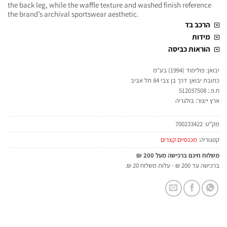
the back leg, while the waffle texture and washed finish reference
the brand’s archival sportswear aesthetic.
הרכב בד
מידות
הוראות כביסה
יבואן: פולימוד (1994) בע"מ
כתובת יבואן: דרך בן צבי 84 תל אביב
ח.פ.: 512037508
ארץ ייצור: בולגריה
מק"ט:
700233422
קטגוריה:
מכנסיים קצרים
משלוח חינם ברכישה מעל 200 ₪
ברכישה עד 200 ₪ - עלות משלוח 20 ₪.