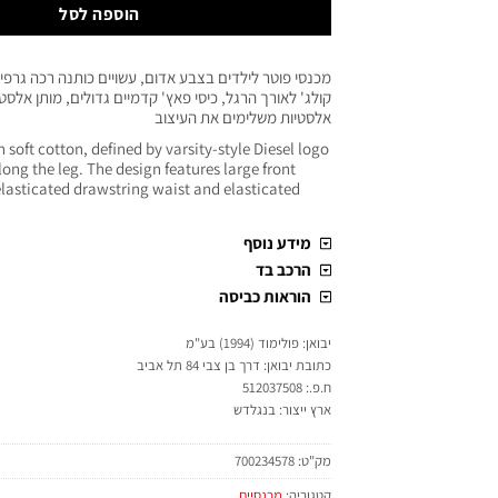
הוספה לסל
קולג' לאורך הרגל, כיסי פאץ' קדמיים גדולים, מותן אלס
אלסטיות משלימים את העיצוב
 soft cotton, defined by varsity-style Diesel logo
ong the leg. The design features large front
elasticated drawstring waist and elasticated
מידע נוסף
הרכב בד
הוראות כביסה
יבואן: פולימוד (1994) בע"מ
כתובת יבואן: דרך בן צבי 84 תל אביב
ח.פ.: 512037508
ארץ ייצור: בנגלדש
מק"ט:
700234578
קטגוריה:
מכנסיים