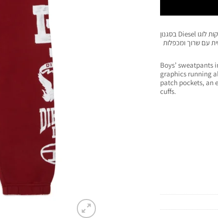
מכנסי פוטר לילדים בצבע אדום, עשויים כותנה רכה גרפיקות לוגו Diesel בסגנון
טית עם שרוך ומכפלות
Boys’ sweatpants in
graphics running al
patch pockets, an 
cuffs.