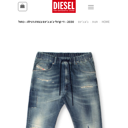
HOME
-
חנות
-
ג'וג ג'ינס
-
2030 – די קרולי ג׳וג ג׳ינס בגזרה רגילה – כחול