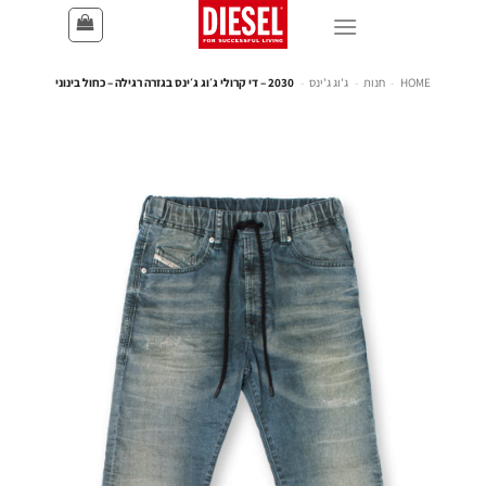
HOME
-
חנות
-
ג'וג ג'ינס
-
2030 – די קרולי ג׳וג ג׳ינס בגזרה רגילה – כחול בינוני