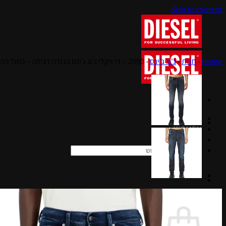
Skip to content
Home
-
חנות
-
ג'וג ג'ינס
-
2090 – די ויקלי ג׳וג ג׳ינס בגזרה רגילה – כחול כהה
MEN
WOMEN
KIDS
חיפוש עבור:
סל קניות