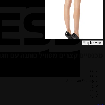
quick view
מכנסיים קצרים מטוויל כותנה עם חגו
36
38
American Express
40
42
44
46
נקה