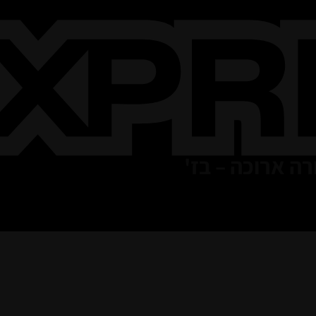
רה ארוכה – בז'