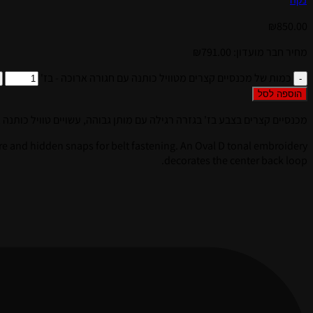
₪
850.00
מחיר חבר מועדון:
791.00
₪
כמות של מכנסיים קצרים מטוויל כותנה עם חגורה ארוכה - בז'
הוספה לסל
מכנסיים קצרים בצבע בז' בגזרה רגילה עם מותן גבוהה, עשויים טוויל כותנה אלסטי מבנה ח
osure and hidden snaps for belt fastening. An Oval D tonal embroidery
decorates the center back loop.