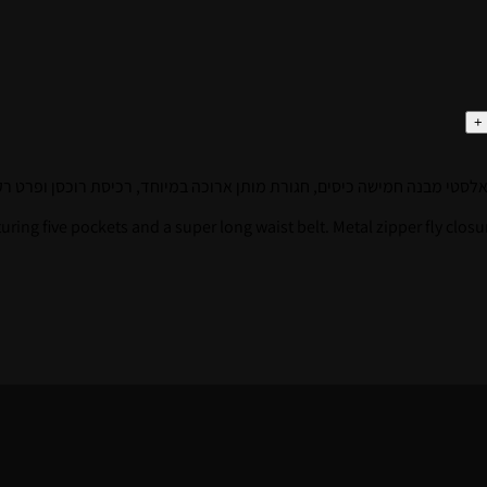
מישה כיסים, חגורת מותן ארוכה במיוחד, רכיסת רוכסן ופרט רקמת Oval D בגב משלימים את ה
eaturing five pockets and a super long waist belt. Metal zipper fly cl