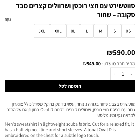
סווטשירט עם חצי רוכסן ושרוולים קצרים מבד
סקובה – שחור
נקה
3XL
XXL
XL
L
M
S
XS
₪
590.00
מחיר חבר מועדון:
549.00
₪
הוספה לסל
סווטשירט בצבע שחור בגזרה נינוחה, עשוי בד סקובה קל משקל כולל צווארון
גבוה עם רכיסת חצי רוכסן, שרוולים קצרים ורקמת Oval D בגוון תואם על החזה
למראה נקי ומינימליסטי
Men's sweatshirt in lightweight scuba fabric. Cut for a relaxed fit, it
has a half-zip neckline and short sleeves. A tonal Oval D is
embroidered on the chest for a subtle logo touch.