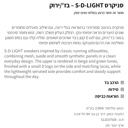
סניקרס S-D-LIGHT – בז'/ירוק
מוצר זה חסר כרגע במלאי ואינו זמין.
סניקרס בעיצוב ספורטיבי בהשראת נעלי ריצה, עם שילוב פאנלים מחומרים
שונים היוצרים מראה יומיומי ונקי. החלק העליון משלב רשת, זמש וחומר סינתטי
בגווני בז'/ירוק, עם לוגו D קטן בצד ושרוכים תואמים. סוליה קלה עם בסיס משונן
משלימה את הדגם ומעניקה נוחות ויציבות לשימוש יומיומי
S-D-LIGHT sneakers inspired by classic running silhouettes,
combining mesh, suede and smooth synthetic panels in a clean
everyday design. The upper is rendered in beige and green tones,
finished with a small D logo on the side and matching laces, while
the lightweight serrated sole provides comfort and steady support
throughout the day.
הרכב בד
מידות
הוראות כביסה
יבואן: פולימוד (1994) בע"מ
כתובת יבואן: דרך בן צבי 84 תל אביב
ח.פ.: 512037508
ארץ ייצור: סין