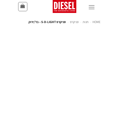
HOME
-
חנות
-
סניקרס
-
סניקרס S-D-LIGHT – בז'/ירוק