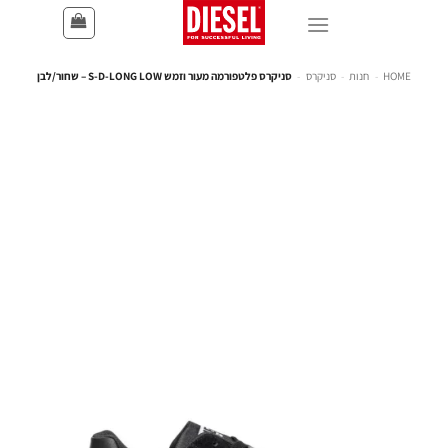
HOME
-
חנות
-
סניקרס
-
סניקרס פלטפורמה מעור וזמש S-D-LONG LOW – שחור/לבן