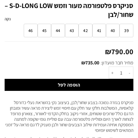
סניקרס פלטפורמה מעור וזמש S-D-LONG LOW –
שחור/לבן
נקה
46
45
44
43
42
41
40
39
₪
790.00
מחיר חבר מועדון:
735.00
₪
הוספה לסל
סניקרס בגזרה נמוכה בצבע שחור/לבן, בעיצוב נקי בהשראת נעלי כדורסל
קלאסיות, המשלבות חלקי עור חלק עם חיפויי זמש ליצירת מראה עשיר ומובחן
הדגם כולל שרוכים שטוחים, אזורי ניקוב בחלק הקדמי לאוורור, צווארון מרופד
לנוחות לאורך היום וסוליית פלטפורמה עבה עם סוליית גומי שקופה למחצה
המספקת אחיזה ועמידות שילוב הצבעים שחור ולבן מעניק לדגם מראה על־זמני
המתאים לשימוש יומיומי