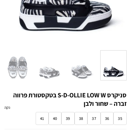
סניקרס S-D-OLLIE LOW W בטקסטורת פרווה
זברה – שחור ולבן
נקה
41
40
39
38
37
36
35