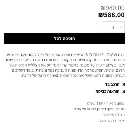
₪
980.00
₪
588.00
הוספה לסל
דגם S-D-OLLIE LOW W מביא את עולם הסקייט של דיזל לאסתטיקה אופנתית
ובולטת במיוחד. הסניקרס עשויות בטקסטורת פרווה רכה עם הדפס זברה בשחור
ולבן, בשילוב דיטייל צד מובנה בגימור שחור המדגיש את הצללית הגרפית של
הדגם. סוליית הפלטפורמה הדו-גוונית מעניקה נפח ונוכחות, בעוד השרוכים
העבים ולשונית הלוגו משלימים את המראה האורבני הנועז של הדגם.
הרכב בד
הוראות כביסה
יבואן: פולימוד (1994) בע"מ
כתובת יבואן: דרך בן צבי 84 תל אביב
ח.פ.: 512037508
ארץ ייצור: פורטוגל