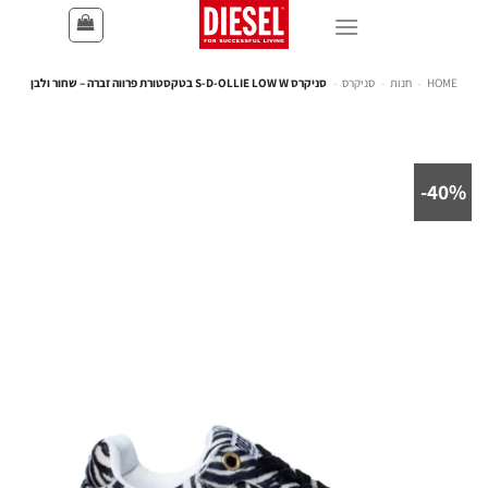
HOME
-
חנות
-
סניקרס
-
סניקרס S-D-OLLIE LOW W בטקסטורת פרווה זברה – שחור ולבן
40%-