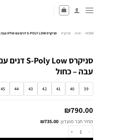
HOME
-
חנות
-
סניקרס
-
סניקרס S-POLY LOW דנים עם סוליה עבה – כחול
סניקרס S-Poly Low
עבה – כחול
45
44
43
42
41
40
39
₪
790.00
מחיר חבר מועדון:
735.00
₪