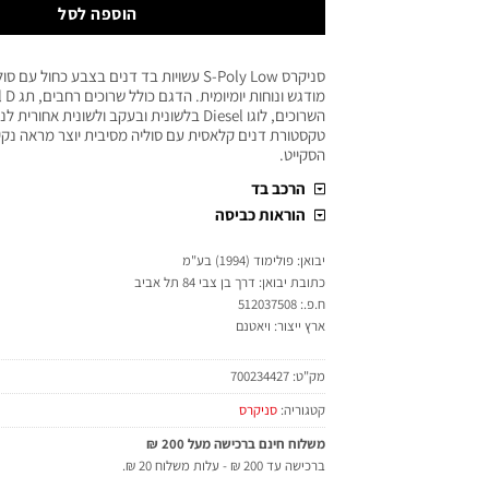
הוספה לסל
סניקרס S-Poly Low עשויות בד דנים בצבע כחול
השרוכים, לוגו Diesel בלשונית ובעקב ולשונית אח
טקסטורת דנים קלאסית עם סוליה מסיבית יוצר מראה נקי
הסקייט.
הרכב בד
הוראות כביסה
יבואן: פולימוד (1994) בע"מ
כתובת יבואן: דרך בן צבי 84 תל אביב
ח.פ.: 512037508
ארץ ייצור: ויאטנם
מק"ט:
700234427
קטגוריה:
סניקרס
משלוח חינם ברכישה מעל 200 ₪
ברכישה עד 200 ₪ - עלות משלוח 20 ₪.