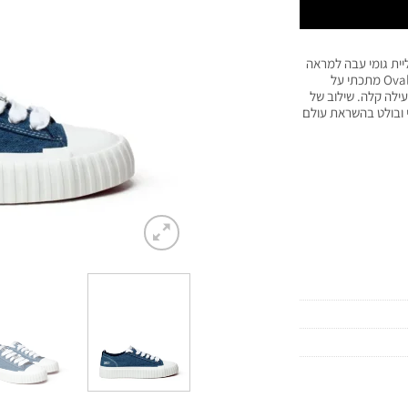
 עם סוליית גומי עבה למראה
מודגש ונוחות יומיומית. הדגם כולל שרוכים רחבים, תג Oval D מתכתי על
ורית לנעילה קלה. שילוב של
 ובולט בהשראת עולם