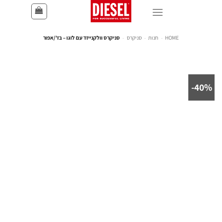
HOME
-
חנות
-
סניקרס
-
סניקרס וולקנייזד עם לוגו – בז'/אפור
40%-