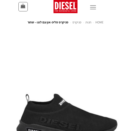
HOME
-
חנות
-
סניקרס
-
סניקרס סליפ-און עם לוגו – שחור