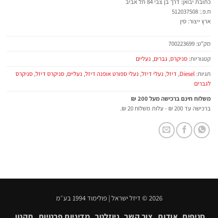
כתובת יבואן: דרך בן צבי 84 תל אביב
ח.פ.: 512037508
ארץ ייצור: סין
מק"ט:
700223699
קטגוריות:
סניקרס
,
גברים
,
נעליים
תגיות:
Diesel
,
דיזל
,
נעלי דיזל
,
נעלי ספורט אופנה דיזל
,
נעליים
,
סניקרס דיזל
,
סניקרס
לגברים
משלוח חינם ברכישה מעל 200 ₪
ברכישה עד 200 ₪ - עלות משלוח 20 ₪.
2026 © דיזל ישראל | פולימוד 1994 בע״מ
סניפים
אודות
צור קשר
ניוזלטר
מדיניות פרטיות
תקנון