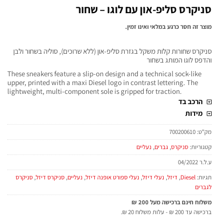
סניקרס סליפ-און עם לוגו – שחור
מוצר זה חסר כרגע במלאי ואינו זמין.
סניקרס שחורות קלות משקל בגזרת סליפ-און (ללא שרוכים), סוליה בשחור ולבן
והדפס לוגו המותג בשחור
These sneakers feature a slip-on design and a technical sock-like
upper, printed with a maxi Diesel logo in contrast lettering. The
lightweight, multi-component sole is gripped for traction.
הרכב בד
מידות
מק"ט:
700200610
קטגוריות:
סניקרס
,
גברים
,
נעליים
ע.ל.ר 04/2022
תגיות:
Diesel
,
דיזל
,
נעלי דיזל
,
נעלי ספורט אופנה דיזל
,
נעליים
,
סניקרס דיזל
,
סניקרס
לגברים
משלוח חינם ברכישה מעל 200 ₪
ברכישה עד 200 ₪ - עלות משלוח 20 ₪.