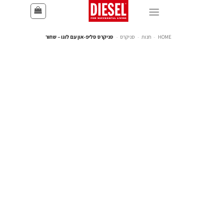
HOME
-
חנות
-
סניקרס
-
סניקרס סליפ-און עם לוגו – שחור