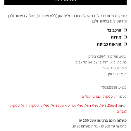
סניקרס שחורות קלות משקל בגזרת סליפ-און (ללא שרוכים), סוליה בשחור ולבן
והדפס לוגו בשחור ולבן
הרכב בד
מידות
הוראות כביסה
יבואן: פולימוד (1994) בע"מ
כתובת יבואן: דרך בן צבי 84 תל אביב
ח.פ.: 512037508
ארץ ייצור: סין
מק"ט:
700223698
קטגוריות:
סניקרס
,
גברים
,
נעליים
תגיות:
Diesel
,
דיזל
,
נעלי דיזל
,
נעלי ספורט אופנה דיזל
,
נעליים
,
סניקרס דיזל
,
סניקרס
לגברים
משלוח חינם ברכישה מעל 200 ₪
ברכישה עד 200 ₪ - עלות משלוח 20 ₪.