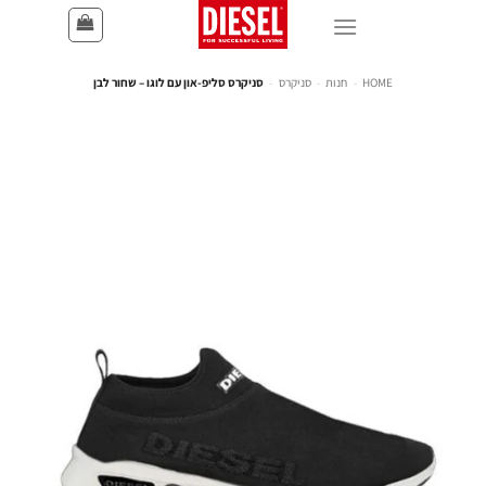
HOME
-
חנות
-
סניקרס
-
סניקרס סליפ-און עם לוגו – שחור לבן