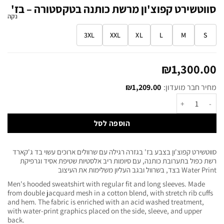
סווטשירט קפוצ'ון מרשת כותנה בטקסטורה – בז'
נקה
3XL
XXL
XL
L
M
S
₪
1,300.00
מחיר חבר מועדון:
1,209.00
₪
הוספה לסל
סווטשירט קפוצ'ון בצבע בז' בגזרה רגילה עם שרוולים ארוכים עשוי בד ג'קארד
רשת כפול בתערובת כותנה, עם סיומות ריב אלסטיות שטיפת אסיד וגרפיקת
Water Print בצד, בשרוול ובגב העליון משלימות את העיצוב
Men's hooded sweatshirt with regular fit and long sleeves. Made
from double jacquard mesh in a cotton blend, with stretch rib cuffs
and hem. The fabric is enriched with an acid washed treatment,
with water-print graphics placed on the side, sleeve, and upper
back.