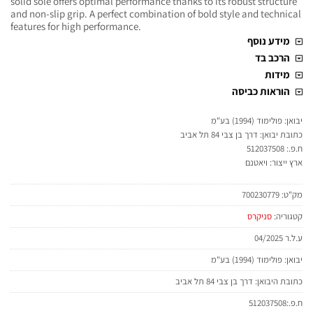
solid sole offers optimal performance thanks to its robust structure
and non-slip grip. A perfect combination of bold style and technical
features for high performance.
מידע נוסף
הרכב בד
מידות
הוראות כביסה
יבואן: פולימוד (1994) בע"מ
כתובת יבואן: דרך בן צבי 84 תל אביב
ח.פ.: 512037508
ארץ ייצור: ויאטנם
מק"ט:
700230779
קטגוריה:
סניקרס
ע.ל.ר 04/2025
יבואן: פולימוד (1994) בע"מ
כתובת היבואן: דרך בן צבי 84 תל אביב
ח.פ.:512037508