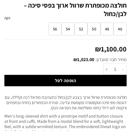
חולצה מכופתרת שרוול ארוך בפסי סיכה –
לבן/כחול
נקה
56
54
52
50
48
46
₪
1,100.00
מחיר חבר מועדון:
1,023.00
₪
הוספה לסל
חולצה מכופתרת שרוול ארוך בצבע לבן/כחול בתערובת מודאל רכה וקלילה, עם
דוגמת פסי סיכה וטקסטורה מקומטת עדינה. סגירת הכפתורים בחזית ובחפתים
ורקמת לוגו דיזל בחזה משלימות את המראה הנקי.
Men's long-sleeved shirt with a pinstripe motif and button closure
at front and cuffs. Made from a modal blend for a soft, lightweight
feel, with a subtle wrinkled texture. The embroidered Diesel logo on