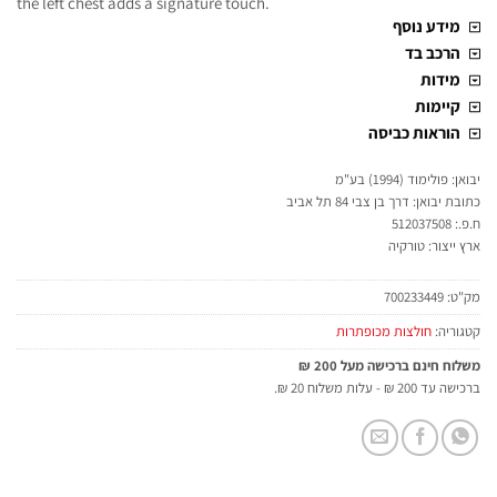
the left chest adds a signature touch.
מידע נוסף
הרכב בד
מידות
קיימות
הוראות כביסה
יבואן: פולימוד (1994) בע"מ
כתובת יבואן: דרך בן צבי 84 תל אביב
ח.פ.: 512037508
ארץ ייצור: טורקיה
מק"ט:
700233449
קטגוריה:
חולצות מכופתרות
משלוח חינם ברכישה מעל 200 ₪
ברכישה עד 200 ₪ - עלות משלוח 20 ₪.