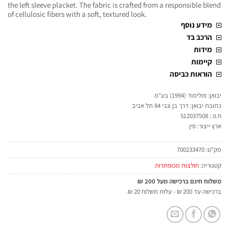
the left sleeve placket. The fabric is crafted from a responsible blend
of cellulosic fibers with a soft, textured look.
מידע נוסף
הרכב בד
מידות
קיימות
הוראות כביסה
יבואן: פולימוד (1994) בע"מ
כתובת יבואן: דרך בן צבי 84 תל אביב
ח.פ.: 512037508
ארץ ייצור: סין
מק"ט:
700233470
קטגוריה:
חולצות מכופתרות
משלוח חינם ברכישה מעל 200 ₪
ברכישה עד 200 ₪ - עלות משלוח 20 ₪.