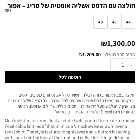
חולצה עם הדפס אשליה אופטית של סריג – אפור
נקה
48
46
44
₪
1,300.00
מחיר חבר מועדון:
1,209.00
₪
הוספה לסל
חולצה בצבע אפור בגזרה רגילה, עשויה טוויל אצטט זורם מסיבים תאיים
ממקורות אחראיים הדפס אשליה אופטית לכל אורכה יוצר מראה של סריג צמות
בצווארון V הנלבש מעל חולצה בגוון תואם כוללת שרוולים ארוכים, רכיסת
כפתורים ולוגו Diesel על שורת הכפתורים בשרוול
Men's shirt made from fluid acetate twill, printed to create a trompe
l'oeil cable knit motif that mimics a V-neck sweater worn over a
tonal shirt. The style features long sleeves and a button fastening
with four-hole buttons at the front and cuffs. Diesel logo detail on