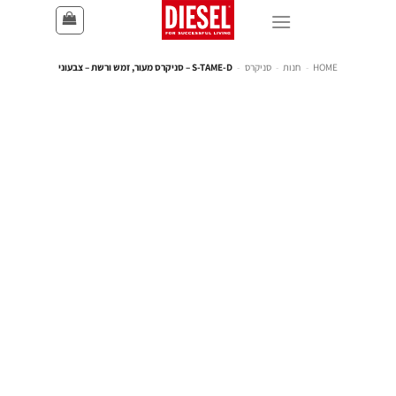
HOME
-
חנות
-
סניקרס
-
S-TAME-D – סניקרס מעור, זמש ורשת – צבעוני