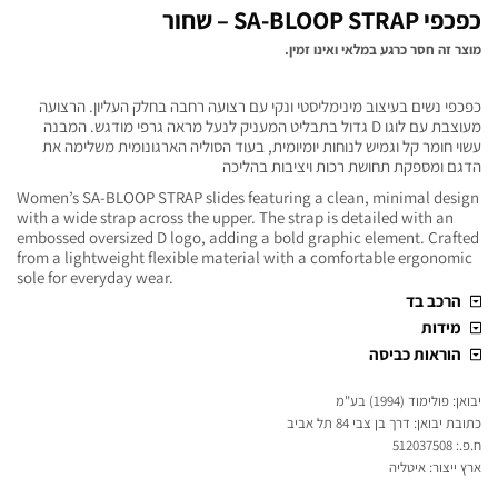
כפכפי SA-BLOOP STRAP – שחור
מוצר זה חסר כרגע במלאי ואינו זמין.
כפכפי נשים בעיצוב מינימליסטי ונקי עם רצועה רחבה בחלק העליון. הרצועה
מעוצבת עם לוגו D גדול בתבליט המעניק לנעל מראה גרפי מודגש. המבנה
עשוי חומר קל וגמיש לנוחות יומיומית, בעוד הסוליה הארגונומית משלימה את
הדגם ומספקת תחושת רכות ויציבות בהליכה
Women’s SA-BLOOP STRAP slides featuring a clean, minimal design
with a wide strap across the upper. The strap is detailed with an
embossed oversized D logo, adding a bold graphic element. Crafted
from a lightweight flexible material with a comfortable ergonomic
sole for everyday wear.
הרכב בד
מידות
הוראות כביסה
יבואן: פולימוד (1994) בע"מ
כתובת יבואן: דרך בן צבי 84 תל אביב
ח.פ.: 512037508
ארץ ייצור: איטליה