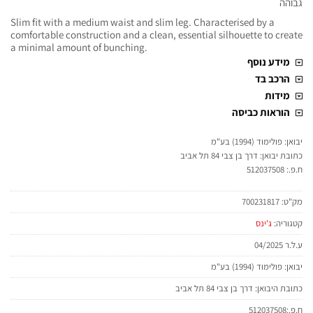
גבוהה
Slim fit with a medium waist and slim leg. Characterised by a
comfortable construction and a clean, essential silhouette to create
a minimal amount of bunching.
מידע נוסף
הרכב בד
מידות
הוראות כביסה
יבואן: פולימוד (1994) בע"מ
כתובת יבואן: דרך בן צבי 84 תל אביב
ח.פ.: 512037508
מק"ט:
700231817
קטגוריה:
ג'ינס
ע.ל.ר 04/2025
יבואן: פולימוד (1994) בע"מ
כתובת היבואן: דרך בן צבי 84 תל אביב
ח.פ.:512037508