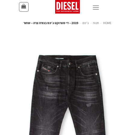
HOME
-
חנות
-
ג'ינס
-
2019 – די סטרוקט ג׳ינס בגזרה צרה – שחור