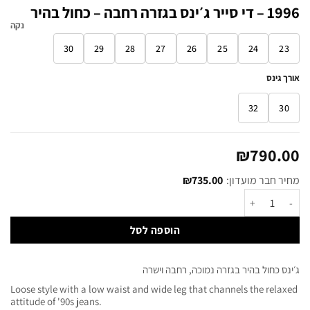
1996 – די סייר ג׳ינס בגזרה רחבה – כחול בהיר
נקה
30
29
28
27
26
25
24
23
אורך גינס
32
30
₪
790.00
מחיר חבר מועדון:
735.00
₪
הוספה לסל
ג׳ינס כחול בהיר בגזרה נמוכה, רחבה וישרה
Loose style with a low waist and wide leg that channels the relaxed
attitude of '90s jeans.