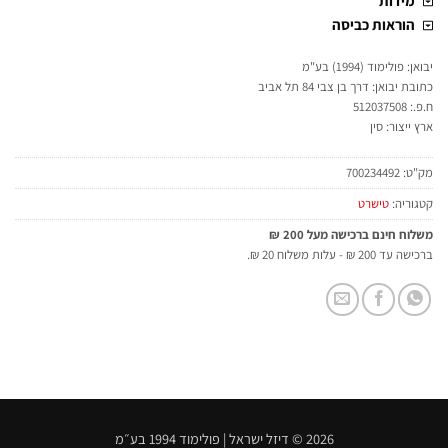
מידות
הוראות כביסה
יבואן: פולימוד (1994) בע"מ
כתובת יבואן: דרך בן צבי 84 תל אביב
ח.פ.: 512037508
ארץ ייצור: סין
מק"ט:
700234492
קטגוריה:
טישרט
משלוח חינם ברכישה מעל 200 ₪
ברכישה עד 200 ₪ - עלות משלוח 20 ₪.
2026 © דיזל ישראל | פולימוד 1994 בע״מ