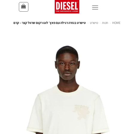
HOME
-
חנות
-
טישרט
-
טישרט בגזרה רגילה עם פאץ׳ לוגו רקום שרוול קצר – קרם