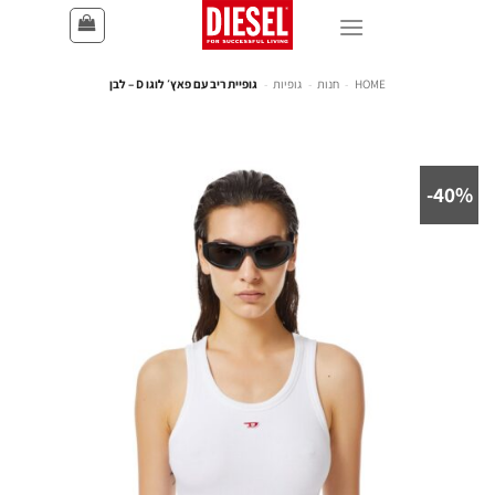
HOME
-
חנות
-
גופיות
-
גופיית ריב עם פאץ׳ לוגו D – לבן
40%-