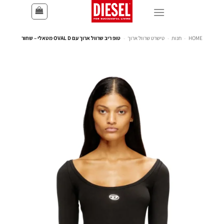
HOME
-
חנות
-
טישרט שרוול ארוך
-
טופ ריב שרוול ארוך עם OVAL D מטאלי – שחור