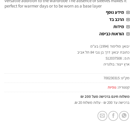
versatile addition to the wardrobe The absence of sleeves makes it
perfect for warmer days or to be worn as a base layer
מידע נוסף
הרכב בד
מידות
הוראות כביסה
יבואן: פולימוד (1994) בע"מ
כתובת יבואן: דרך בן צבי 84 תל אביב
ח.פ.: 512037508
ארץ ייצור: בולגריה
מק"ט:
700230315
קטגוריה:
גופיות
משלוח חינם ברכישה מעל 200 ₪
ברכישה עד 200 ₪ - עלות משלוח 20 ₪.