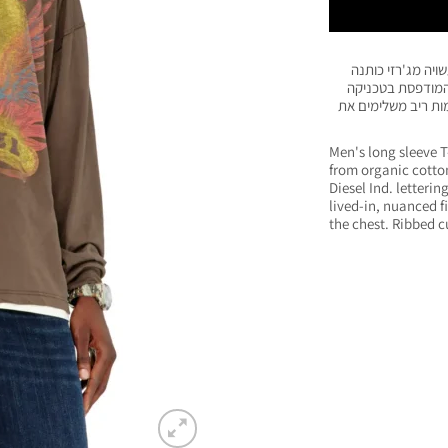
ויה מג'רזי כותנה
נית וכוללת גרפיקת עוף החול עם כיתוב Diesel Ind המודפסת בטכניקה
גו Diesel על החזה וסיומות ריב משלימים את
Men's long sleeve T
from organic cotton
Diesel Ind. letterin
lived-in, nuanced fi
the chest. Ribbed c