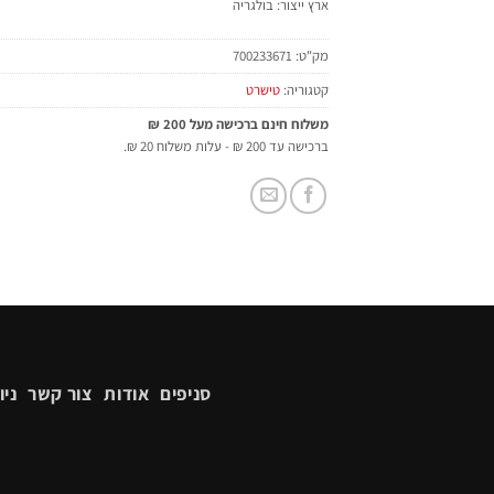
ארץ ייצור: בולגריה
מק"ט:
700233671
קטגוריה:
טישרט
משלוח חינם ברכישה מעל 200 ₪
ברכישה עד 200 ₪ - עלות משלוח 20 ₪.
סניפים
אודות
צור קשר
ניו