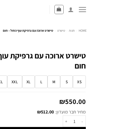
HOME
-
חנות
-
טישרט
-
טישרט ארוכה עם גרפיקת עוף החול – חום
טישרט ארוכה עם גרפיקת עוף
חום
XL
XXL
XL
L
M
S
XS
₪
550.00
מחיר חבר מועדון:
512.00
₪