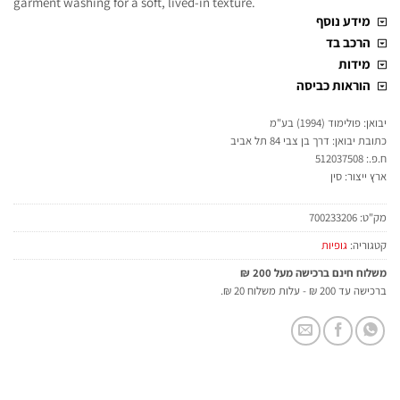
garment washing for a soft, lived-in texture.
מידע נוסף
הרכב בד
מידות
הוראות כביסה
יבואן: פולימוד (1994) בע"מ
כתובת יבואן: דרך בן צבי 84 תל אביב
ח.פ.: 512037508
ארץ ייצור: סין
מק"ט:
700233206
קטגוריה:
גופיות
משלוח חינם ברכישה מעל 200 ₪
ברכישה עד 200 ₪ - עלות משלוח 20 ₪.