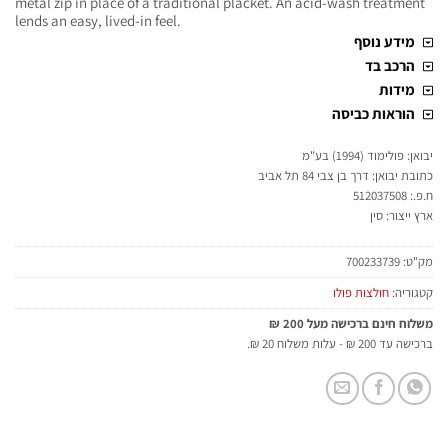
metal zip in place of a traditional placket. An acid-wash treatment
lends an easy, lived-in feel.
מידע נוסף
הרכב בד
מידות
הוראות כביסה
יבואן: פולימוד (1994) בע"מ
כתובת יבואן: דרך בן צבי 84 תל אביב
ח.פ.: 512037508
ארץ ייצור: סין
מק"ט:
700233739
קטגוריה:
חולצות פולו
משלוח חינם ברכישה מעל 200 ₪
ברכישה עד 200 ₪ - עלות משלוח 20 ₪.