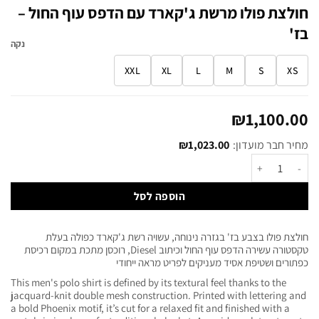
חולצת פולו מרשת ג'קארד עם הדפס עוף החול –
בז'
נקה
XXL
XL
L
M
S
XS
₪
1,100.00
מחיר חבר מועדון:
1,023.00
₪
הוספה לסל
חולצת פולו בצבע בז' בגזרה נינוחה, עשויה רשת ג'קארד כפולה בעלת
טקסטורה עשירה הדפס עוף החול וכיתוב Diesel, רוכסן מתכת במקום רכיסת
כפתורים ושטיפת אסיד מעניקים לפריט מראה ייחודי
This men's polo shirt is defined by its textural feel thanks to the
jacquard-knit double mesh construction. Printed with lettering and
a bold Phoenix motif, it’s cut for a relaxed fit and finished with a