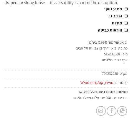
draped, or slung loose — its versatility is part of the disruption.
מידע נוסף
הרכב בד
מידות
הוראות כביסה
יבואן: פולימוד (1994) בע"מ
כתובת יבואן: דרך בן צבי 84 תל אביב
ח.פ.: 512037508
ארץ ייצור: בולגריה
מק"ט:
700232230
קטגוריות:
גופיות
,
קולקציית מסלול
משלוח חינם ברכישה מעל 200 ₪
ברכישה עד 200 ₪ - עלות משלוח 20 ₪.