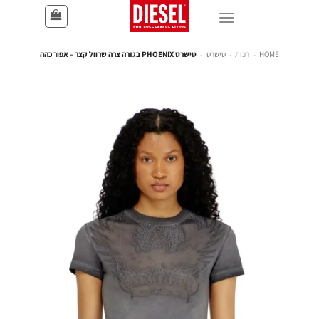
HOME
-
חנות
-
טישרט
-
טישרט PHOENIX בגזרה צרה שרוול קצר – אפור כהה