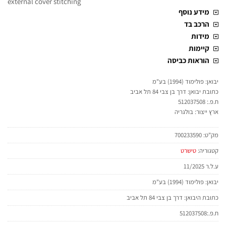
external cover stitching
מידע נוסף
הרכב בד
מידות
קיימות
הוראות כביסה
יבואן: פולימוד (1994) בע"מ
כתובת יבואן: דרך בן צבי 84 תל אביב
ח.פ.: 512037508
ארץ ייצור: בולגריה
מק"ט:
700233590
קטגוריה:
טישרט
ע.ל.ר 11/2025
יבואן: פולימוד (1994) בע"מ
כתובת היבואן: דרך בן צבי 84 תל אביב
ח.פ.:512037508