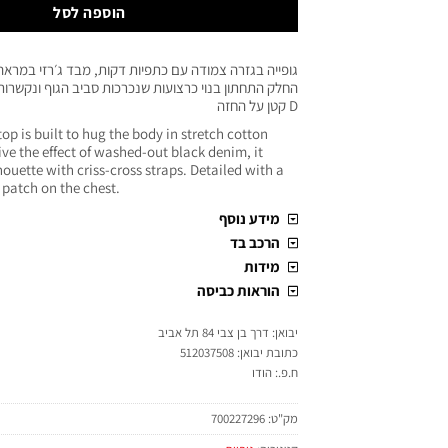
הוספה לסל
גופייה בגזרה צמודה עם כתפיות דקות, מבד ג׳רזי במראה 
החלק התחתון בנוי כרצועות שנכרכות סביב הגוף ונקשרות
D קטן על החזה
op is built to hug the body in stretch cotton
give the effect of washed-out black denim, it
houette with criss-cross straps. Detailed with a
 patch on the chest.
מידע נוסף
הרכב בד
מידות
הוראות כביסה
יבואן: דרך בן צבי 84 תל אביב
כתובת יבואן: 512037508
ח.פ.: הודו
מק"ט:
700227296