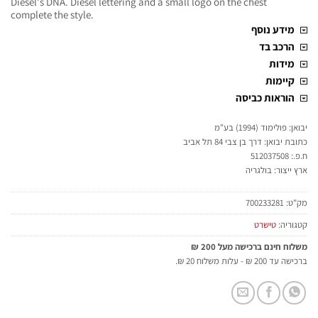
Diesel's DNA. Diesel lettering and a small logo on the chest
complete the style.
מידע נוסף
הרכב בד
מידות
קיימות
הוראות כביסה
יבואן: פולימוד (1994) בע"מ
כתובת יבואן: דרך בן צבי 84 תל אביב
ח.פ.: 512037508
ארץ ייצור: בולגריה
מק"ט:
700233281
קטגוריה:
טישרט
משלוח חינם ברכישה מעל 200 ₪
ברכישה עד 200 ₪ - עלות משלוח 20 ₪.