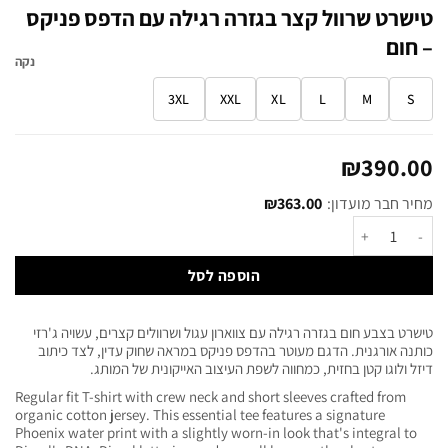
טישרט שרוול קצר בגזרה רגילה עם הדפס פניקס
– חום
נקה
3XL
XXL
XL
L
M
S
₪
390.00
מחיר חבר מועדון:
363.00
₪
הוספה לסל
טישרט בצבע חום בגזרה רגילה עם צווארון עגול ושרוולים קצרים, עשויה ג'רזי
כותנה אורגנית. הדגם מעוטר בהדפס פניקס במראה שחוק עדין, לצד כיתוב
דיזל ולוגו קטן בחזית, כמחווה לשפת העיצוב האייקונית של המותג.
Regular fit T-shirt with crew neck and short sleeves crafted from
organic cotton jersey. This essential tee features a signature
Phoenix water print with a slightly worn-in look that's integral to