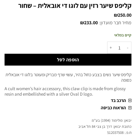
קליפס שיער רזין עם לוגו די אובאלית – שחור
₪
250.00
מחיר חבר מועדון:
233.00
₪
קיים במלאי
הוספה לסל
קליפס שיער נשים בצבע כחול בהיר, עשוי שרף מבריק ומעוטר בלוגו די אובאלית
כסופה
A cult women’s hair accessory, this claw clip is made from glossy
resin and embellished with a silver Oval D logo.
הרכב בד
הוראות כביסה
יבואן: פולימוד (1994) בע"מ
כתובת יבואן: דרך בן צבי 84 תל אביב
ח.פ.: 512037508