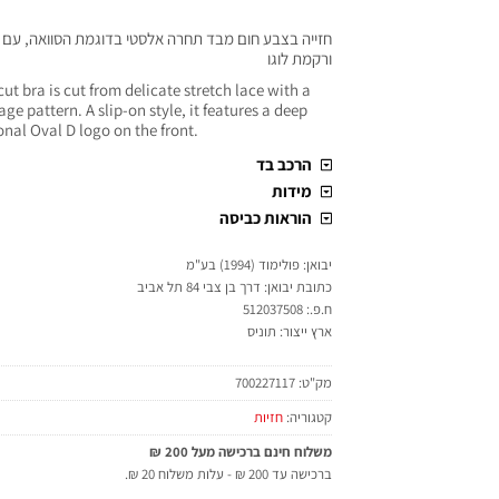
חזייה בצבע חום מבד תחרה אלסטי בדוגמת הסוואה, עם 
ורקמת לוגו
ut bra is cut from delicate stretch lace with a
ge pattern. A slip-on style, it features a deep
nal Oval D logo on the front.
הרכב בד
מידות
הוראות כביסה
יבואן: פולימוד (1994) בע"מ
כתובת יבואן: דרך בן צבי 84 תל אביב
ח.פ.: 512037508
ארץ ייצור: תוניס
מק"ט:
700227117
קטגוריה:
חזיות
משלוח חינם ברכישה מעל 200 ₪
ברכישה עד 200 ₪ - עלות משלוח 20 ₪.