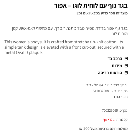
בגד גוף עם לוחית לוגו – אפור
מוצר זה חסר כרגע במלאי ואינו זמין.
בגד גוף אפור בגזרת גופייה מבד כותנת ריב רך, עם מחשוף קאט-אאוט קטן
ולוחית לוגו
This women's bodysuit is crafted from stretchy rib-knit cotton. Its
simple tank design is elevated with a front cut-out, secured with a
metal Oval D plaque.
הרכב בד
מידות
הוראות כביסה
יבואן: דרך בן צבי 84 תל אביב
כתובת יבואן: 512037508
ח.פ.: הודו
מק"ט:
700223069
קטגוריה:
בגדי גוף
משלוח חינם ברכישה מעל 200 ₪