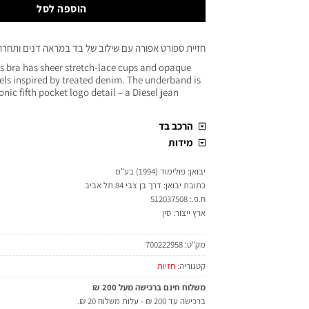
הוספה לסל
חזיית ספורט אפורה עם שילוב של בד במראה דנים ותחרה
s bra has sheer stretch-lace cups and opaque
els inspired by treated denim. The underband is
onic fifth pocket logo detail – a Diesel jean
הרכב בד
מידות
יבואן: פולימוד (1994) בע"מ
כתובת יבואן: דרך בן צבי 84 תל אביב
ח.פ.: 512037508
ארץ ייצור: סין
מק"ט:
700222958
קטגוריה:
חזיות
משלוח חינם ברכישה מעל 200 ₪
ברכישה עד 200 ₪ - עלות משלוח 20 ₪.