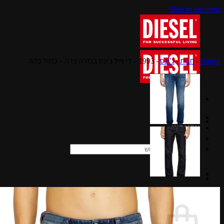
Skip to content
Home
-
חנות
-
ג'ינס
-
1993 – די וייל ג׳ינס בגזרה צרה – כחול כהה
MEN
WOMEN
KIDS
חיפוש עבור:
סל קניות