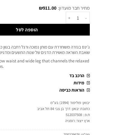
מחיר חבר מועדון:
911.00
₪
הוספה לסל
ג׳ינס בגזרה משוחררת עם מותן נמוכה ורגל רחבה בגוון כח
שואבת השראה מאווירת הדנים של שנות התשעים ומדגישה
low waist and wide leg that channels the relaxed
ns.
הרכב בד
מידות
הוראות כביסה
יבואן: פולימוד (1994) בע"מ
כתובת יבואן: דרך בן צבי 84 תל אביב
ח.פ.: 512037508
ארץ ייצור: רומניה
מק"ט:
700229676