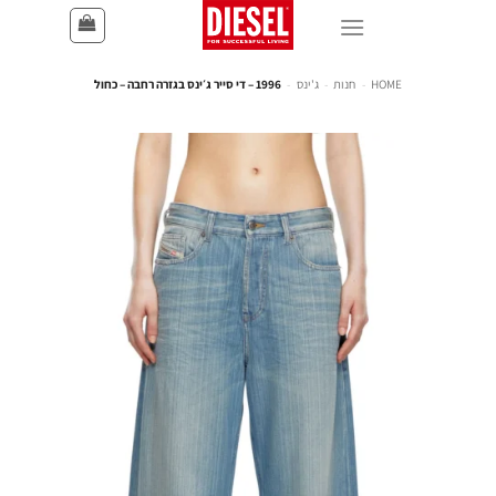
HOME
-
חנות
-
ג'ינס
-
1996 – די סייר ג׳ינס בגזרה רחבה – כחול