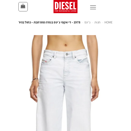
HOME
-
חנות
-
ג'ינס
-
1978 – די אקמי ג׳ינס בגזרה מתרחבת – כחול בהיר