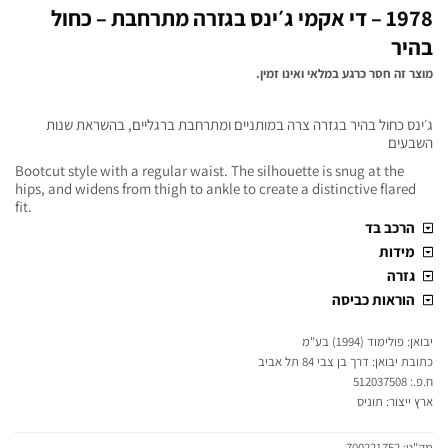
1978 – די אקמי ג׳ינס בגזרה מתרחבת – כחול
בהיר
מוצר זה חסר כרגע במלאי ואינו זמין.
ג׳ינס כחול בהיר בגזרה צרה במותניים ומתרחבת ברגליים, בהשראת שנות
השבעים
Bootcut style with a regular waist. The silhouette is snug at the
hips, and widens from thigh to ankle to create a distinctive flared
fit.
הרכב בד
מידות
גזרה
הוראות כביסה
יבואן: פולימוד (1994) בע"מ
כתובת יבואן: דרך בן צבי 84 תל אביב
ח.פ.: 512037508
ארץ ייצור: תוניס
מק"ט:
700221752