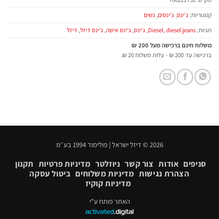
קטגוריות:
ג'ינס
,
ג'ינסים
,
נשים
תגיות:
diesel jeans
,
Diesel
,
ג'ינס
,
ג'ינס אישה
,
ג'ינס דיזל
,
דיזל
משלוח חינם ברכישה מעל 200 ₪
ברכישה עד 200 ₪ - עלות משלוח 20 ₪.
2026 © דיזל ישראל | פולימוד 1994 בע״מ
סניפים
אודות
צור קשר
ניוזלטר
מדיניות פרטיות
תקנון
הצהרת נגישות
מדיניות משלוחים
ביטול עסקה
מדיניות קוקיז
האתר פותח ע"י