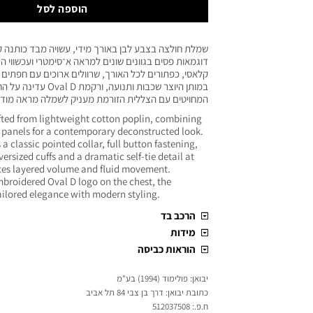
הוספה לסל
שמלת חולצה בצבע לבן באורך מידי, עשויה מבד כותנה ק
דוגמאות פסים בגוונים שונים למראה א־סימטרי ועכשווי העי
קלאסי, כפתורים לכל האורך, שרוולים ארוכים עם חפתים
במותן היוצר שכבות ותנועה, 
המחויטים עם הצללית הזורמת מעניק לשמלה מראה מודר
afted from lightweight cotton poplin, combining
d panels for a contemporary deconstructed look.
a classic pointed collar, full button fastening,
ersized cuffs and a dramatic self-tie detail at
ates layered volume and fluid movement.
mbroidered Oval D logo on the chest, the
ailored elegance with modern styling.
הרכב בד
מידות
הוראות כביסה
יבואן: פולימוד (1994) בע"מ
כתובת יבואן: דרך בן צבי 84 תל אביב
ח.פ.: 512037508