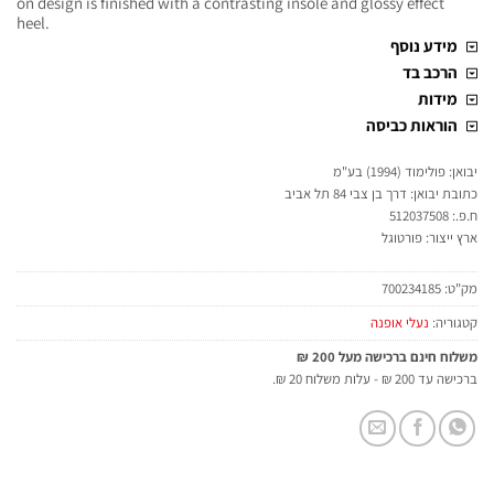
on design is finished with a contrasting insole and glossy effect
heel.
מידע נוסף
הרכב בד
מידות
הוראות כביסה
יבואן: פולימוד (1994) בע"מ
כתובת יבואן: דרך בן צבי 84 תל אביב
ח.פ.: 512037508
ארץ ייצור: פורטוגל
מק"ט:
700234185
קטגוריה:
נעלי אופנה
משלוח חינם ברכישה מעל 200 ₪
ברכישה עד 200 ₪ - עלות משלוח 20 ₪.