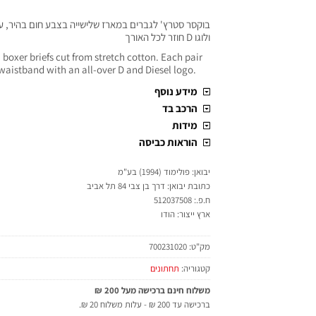
בוקסר סטרץ' לגברים במארז שלישייה בצבע חום בהיר, ע
ולוגו D חוזר לכל האורך
 boxer briefs cut from stretch cotton. Each pair
waistband with an all-over D and Diesel logo.
מידע נוסף
הרכב בד
מידות
הוראות כביסה
יבואן: פולימוד (1994) בע"מ
כתובת יבואן: דרך בן צבי 84 תל אביב
ח.פ.: 512037508
ארץ ייצור: הודו
מק"ט:
700231020
קטגוריה:
תחתונים
משלוח חינם ברכישה מעל 200 ₪
ברכישה עד 200 ₪ - עלות משלוח 20 ₪.