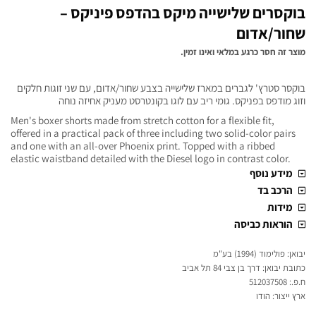
בוקסרים שלישייה מיקס בהדפס פיניקס –
שחור/אדום
מוצר זה חסר כרגע במלאי ואינו זמין.
בוקסר סטרץ' לגברים במארז שלישייה בצבע שחור/אדום, עם שני זוגות חלקים
וזוג מודפס בפניקס. גומי ריב עם לוגו בקונטרסט מעניק אחיזה נוחה
Men's boxer shorts made from stretch cotton for a flexible fit,
offered in a practical pack of three including two solid-color pairs
and one with an all-over Phoenix print. Topped with a ribbed
elastic waistband detailed with the Diesel logo in contrast color.
מידע נוסף
הרכב בד
מידות
הוראות כביסה
יבואן: פולימוד (1994) בע"מ
כתובת יבואן: דרך בן צבי 84 תל אביב
ח.פ.: 512037508
ארץ ייצור: הודו