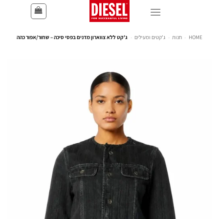
HOME
-
חנות
-
ג'קטים ומעילים
-
ג'קט ללא צווארון מדנים בפסי סיכה – שחור/אפור כהה