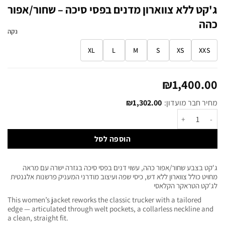
ג'קט ללא צווארון מדנים בפסי סיכה – שחור/אפור
כהה
נקה
XL
L
M
S
XS
XXS
₪
1,400.00
מחיר חבר מועדון:
1,302.00
₪
הוספה לסל
ג'קט בצבע שחור/אפור כהה, עשוי דנים בפסי סיכה בגזרה ישרה עם מראה
מחויט כולל צווארון ללא דש, כיסי שפה ועיצוב מודרני המעניק פרשנות אלגנטית
לג'קט הטראקר הקלאסי
This women’s jacket reworks the classic trucker with a tailored
edge — articulated through welt pockets, a collarless neckline and
a clean, straight fit.