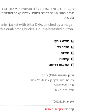
ג'קט דנים קרופ בהשראת עולם אופנועי הקאסטום. הדגם
אבזם כפול, סגירה כפולה בחזית וצללית קצרה ומודגשת 
ועכשווי.
enim jacket with biker DNA, cinched by a mega
h a dual-prong buckle. Double-breasted button
מידע נוסף
הרכב בד
מידות
קיימות
הוראות כביסה
יבואן: פולימוד (1994) בע"מ
כתובת יבואן: דרך בן צבי 84 תל אביב
ח.פ.: 512037508
ארץ ייצור: תוניס
מק"ט:
700233134
קטגוריה:
ג'קטים ומעילים