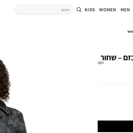
KIDS
WOMEN
MEN
שחור
זם – שחור
נקה